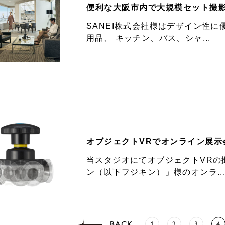
便利な大阪市内で大規模セット撮影『
SANEI株式会社様はデザイン性
用品、 キッチン、バス、シャ...
オブジェクトVRでオンライン展示
当スタジオにてオブジェクトVRの
ン（以下フジキン）」様のオンラ..
BACK
1
2
3
4