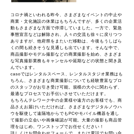
コロナ禍といわれる昨今、さまざまなイベントの中止や
商業・文化施設の休業はもちろんですが、多くの企業活
動もさまざまな方面で停滞していました。一方で、緊急
事態宣言などは解除され、人々の交流も徐々に戻りつつ
ありますが、他府県をまたいだ移動は、今後もうしばら
くの間も続きそうな見通しも出ています。そんな中で、
商品撮影やモデル撮影などの商業撮影を始め、さまざま
な写真撮影業務もキャンセルや延期などの状態と聞き及
んでいます。
casoではレンタルスペース、レンタルスタジオ業務はも
ちろん、さまざまな商業撮影についても経験豊富なプロ
のスタッフがお引き受け可能。規模の大小に関わらず、
最適なプロセスでお手伝いさせていただけます。
もちろんテレワーク中の企業様や遠方のお客様でも、商
品さえお届けいただければ、さまざまなデジタルノウハ
ウを駆使して遠隔地からでもPCやモバイル機器を通し
て撮影の立会いや画像確認が可能。大量の撮影も商品管
理をはじめ、ワンストップでお任せください！
詳しくはお問合わせフォームで、または電話でお問い合