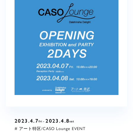
2023.4.7
2023.4.8
fri
sat
# アート特区/CASO Lounge EVENT