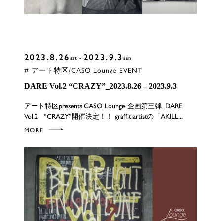
2023.8.26
2023.9.3
sat
sun
# アート特区/CASO Lounge EVENT
DARE Vol.2 “CRAZY”_2023.8.26 – 2023.9.3
アート特区presents.CASO Lounge 企画第三弾_DARE
Vol.2 “CRAZY”開催決定！！ graffitiartistの「AKILL...
MORE