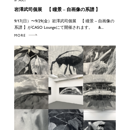
岩澤武司個展 【 瞳景 – 自画像の系譜 】
9/17(日）〜9/29(金）岩澤武司個展 【 瞳景 – 自画像の
系譜 】がCASO Loungeにて開催されます。 &...
MORE