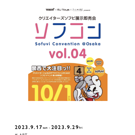
2023.9.17
2023.9.29
sun
fri
# ART