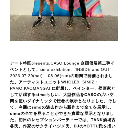
アート特区
presents.CASO Lounge
企画個展第二弾イ
ベントとして、
simo exhibition ‘INSIDE and OUT’
2023.07.29(sat) – 08.06(sun)
の期間で開催されまし
た。
アーティストユニット
WHOLE9, SIMIZ
・
PAMO,KAOMANGAI
に所属し、ペインター、壁画家と
して活躍するsimoらしい、大型作品をCASOの広い空
間を使いダイナミックで圧巻の展示となりました。そし
て、今回はsimoの過去作から新作まで全てを展示し、
simoの全てを見ることができた貴重な展示となりまし
た。
初日のレセプションパーティーでは、TANK酒場古
谷氏、作家のサクライハジメ氏、DJのYOTTU氏を招い