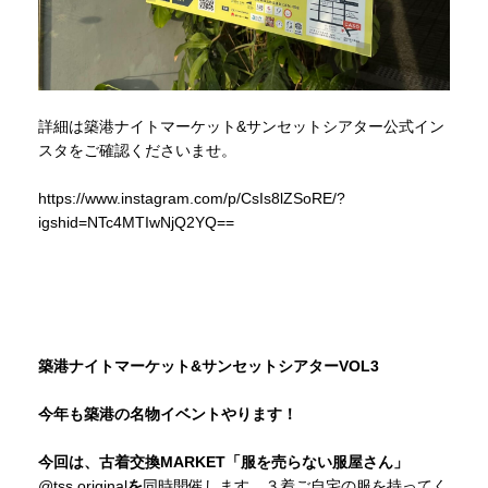
詳細は築港ナイトマーケット&サンセットシアター公式イン
スタをご確認くださいませ。
https://www.instagram.com/p/CsIs8lZSoRE/?
igshid=NTc4MTIwNjQ2YQ==
築港ナイトマーケット&サンセットシアターVOL3
今年も築港の名物イベントやります！
今回は、古着交換MARKET「服を売らない服屋さん」
@tss.original
を
同時開催します。３着ご自宅の服を持ってく