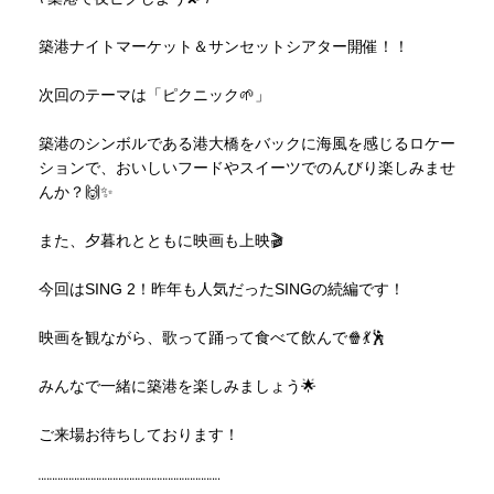
築港ナイトマーケット＆サンセットシアター開催！！
次回のテーマは「ピクニック🌱」
築港のシンボルである港大橋をバックに海風を感じるロケー
ションで、おいしいフードやスイーツでのんびり楽しみませ
んか？🙌✨
また、夕暮れとともに映画も上映🎬
今回はSING 2！昨年も人気だったSINGの続編です！
映画を観ながら、歌って踊って食べて飲んで🍿💃🕺
みんなで一緒に築港を楽しみましょう🌟
ご来場お待ちしております！
¨¨¨¨¨¨¨¨¨¨¨¨¨¨¨¨¨¨¨¨¨¨¨¨¨¨¨¨¨¨¨¨¨